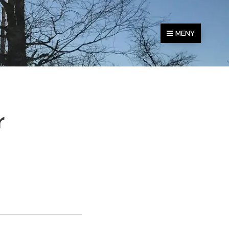
MENY
r