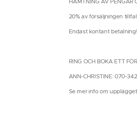
HÄMTNING AV PENGAR OCH
20% av försäljningen tillf
Endast kontant betalning
RING OCH BOKA ETT FÖ
ANN-CHRISTINE: 070-342 
Se mer info om upplägget