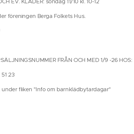
 EV. KLÄDER: söndag 11/10 kl. 10-12
aller föreningen Berga Folkets Hus.
!
RSÄLJNINGSNUMMER FRÅN OCH MED 1/9 -26 HOS:
51 23
 under fliken "Info om barnklädbytardagar"