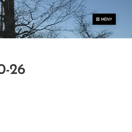
MENY
0-26